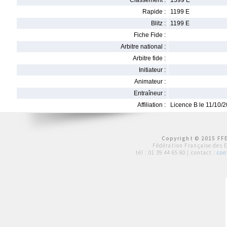
Classement :
1399 E
Rapide :
1199 E
Blitz :
1199 E
Fiche Fide :
Arbitre national :
Arbitre fide :
Initiateur :
Animateur :
Entraîneur :
Affiliation :
Licence B le 11/10/
Copyright © 2015 FFE
Fédération Française des 
tél :
01 39 44 65 80
| contact :
con