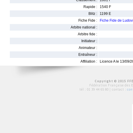
Classement :
1601 F
Rapide :
1540 F
Blitz :
1199 E
Fiche Fide :
Fiche Fide de Ludov
Arbitre national :
Arbitre fide :
Initiateur :
Animateur :
Entraîneur :
Affiliation :
Licence A le 13/09/
Copyright © 2015 FFE
Fédération Française des 
tél :
01 39 44 65 80
| contact :
con