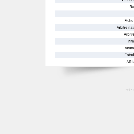
Classe
Ra
Fiche 
Arbitre nat
Arbitre
Init
Anima
Entraî
Affil
tél :