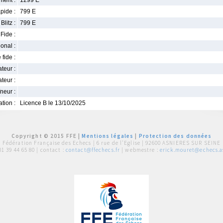
ment :
1299 E
pide :
799 E
Blitz :
799 E
Fide :
ional :
 fide :
iateur :
teur :
neur :
iation :
Licence B le 13/10/2025
Copyright © 2015 FFE |
Mentions légales
|
Protection des données
Fédération Française des Echecs |
6 rue de l'Eglise | 92600 ASNIERES SUR SEINE
01 39 44 65 80
| contact :
contact@ffechecs.fr
| webmestre :
erick.mouret@echecs.as