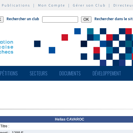
|
Publications
|
Mon Compte
|
Gérer son Club
|
Directeu
Rechercher un club
Rechercher dans le si
PÉTITIONS
SECTEURS
DOCUMENTS
DÉVELOPPEMENT
Helias CAVAROC
Titre :