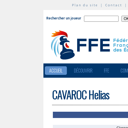
Plan du site
|
Contact
Rechercher un joueur
ACCUEIL
DÉCOUVRIR
FFE
COM
CAVAROC Helias