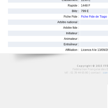
Classement :
1299 E
Rapide :
1448 F
Blitz :
799 E
Fiche Fide :
Fiche Fide de Tiag
Arbitre national :
Arbitre fide :
Initiateur :
Animateur :
Entraîneur :
Affiliation :
Licence A le 13/09/
Copyright © 2015 FFE
Fédération Française des 
tél :
01 39 44 65 80
| contact :
con