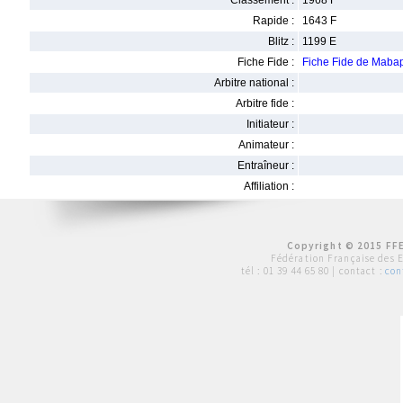
Classement :
1968 F
Rapide :
1643 F
Blitz :
1199 E
Fiche Fide :
Fiche Fide de Mab
Arbitre national :
Arbitre fide :
Initiateur :
Animateur :
Entraîneur :
Affiliation :
Copyright © 2015 FFE
Fédération Française des 
tél :
01 39 44 65 80
| contact :
con