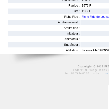
Classement :
1299 E
Rapide :
1576 F
Blitz :
1199 E
Fiche Fide :
Fiche Fide de Lou
Arbitre national :
Arbitre fide :
Initiateur :
Animateur :
Entraîneur :
Affiliation :
Licence A le 19/09/
Copyright © 2015 FFE
Fédération Française des 
tél :
01 39 44 65 80
| contact :
con