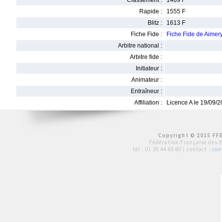
Classement :
1469 F
Rapide :
1555 F
Blitz :
1613 F
Fiche Fide :
Fiche Fide de Aime
Arbitre national :
Arbitre fide :
Initiateur :
Animateur :
Entraîneur :
Affiliation :
Licence A le 19/09/
Copyright © 2015 FFE
Fédération Française des 
tél :
01 39 44 65 80
| contact :
con