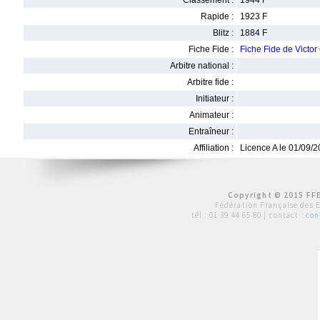
Classement :
1944 F
Rapide :
1923 F
Blitz :
1884 F
Fiche Fide :
Fiche Fide de Victo
Arbitre national :
Arbitre fide :
Initiateur :
Animateur :
Entraîneur :
Affiliation :
Licence A le 01/09/
Copyright © 2015 FFE
Fédération Française des 
tél :
01 39 44 65 80
| contact :
con