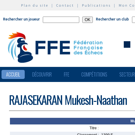
Plan du site
|
Contact
|
Publications
|
Mon C
Rechercher un joueur
Rechercher un club
ACCUEIL
DÉCOUVRIR
FFE
COMPÉTITIONS
SECTEU
RAJASEKARAN Mukesh-Naathan
Mu
Titre :