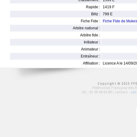
Classement :
1399 E
Rapide :
1419 F
Blitz :
799 E
Fiche Fide :
Fiche Fide de Muk
Arbitre national :
Arbitre fide :
Initiateur :
Animateur :
Entraîneur :
Affiliation :
Licence A le 14/09/
Copyright © 2015 FFE
Fédération Française des 
tél :
01 39 44 65 80
| contact :
con