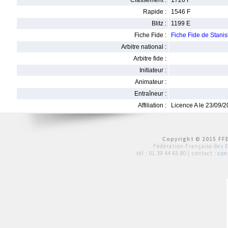
Classement :
1726 F
Rapide :
1546 F
Blitz :
1199 E
Fiche Fide :
Fiche Fide de Stani
Arbitre national :
Arbitre fide :
Initiateur :
Animateur :
Entraîneur :
Affiliation :
Licence A le 23/09/
Copyright © 2015 FFE
Fédération Française des 
tél :
01 39 44 65 80
| contact :
con