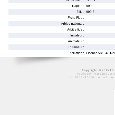
Classement :
1299 E
Rapide :
999 E
Blitz :
999 E
Fiche Fide :
Arbitre national :
Arbitre fide :
Initiateur :
Animateur :
Entraîneur :
Affiliation :
Licence A le 04/11/
Copyright © 2015 FFE
Fédération Française des 
tél :
01 39 44 65 80
| contact :
con