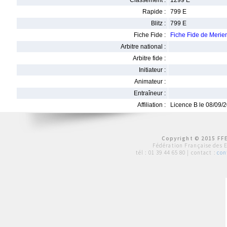
Classement :
1299 E
Rapide :
799 E
Blitz :
799 E
Fiche Fide :
Fiche Fide de Mer
Arbitre national :
Arbitre fide :
Initiateur :
Animateur :
Entraîneur :
Affiliation :
Licence B le 08/09/
Copyright © 2015 FFE
Fédération Française des 
tél :
01 39 44 65 80
| contact :
con