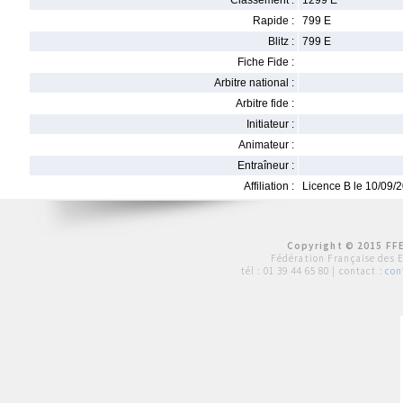
Classement :
1299 E
Rapide :
799 E
Blitz :
799 E
Fiche Fide :
Arbitre national :
Arbitre fide :
Initiateur :
Animateur :
Entraîneur :
Affiliation :
Licence B le 10/09/
Copyright © 2015 FFE
Fédération Française des 
tél :
01 39 44 65 80
| contact :
con