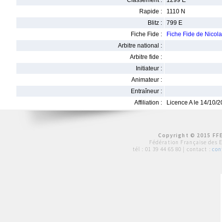
Classement :
1299 E
Rapide :
1110 N
Blitz :
799 E
Fiche Fide :
Fiche Fide de Nico
Arbitre national :
Arbitre fide :
Initiateur :
Animateur :
Entraîneur :
Affiliation :
Licence A le 14/10/
Copyright © 2015 FFE
Fédération Française des 
tél :
01 39 44 65 80
| contact :
con