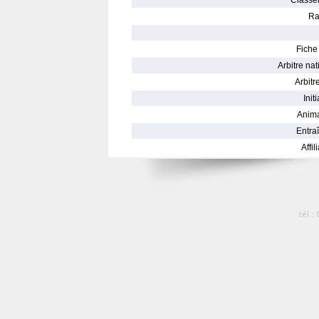
Classe
Ra
Fiche 
Arbitre nat
Arbitre
Init
Anima
Entraî
Affil
tél :