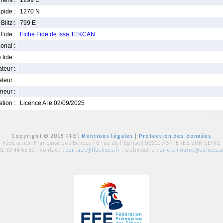
ment :
1299 E
pide :
1270 N
Blitz :
799 E
Fide :
Fiche Fide de Issa TEKCAN
ional :
 fide :
iateur :
teur :
neur :
iation :
Licence A le 02/09/2025
Copyright © 2015 FFE |
Mentions légales
|
Protection des données
Fédération Française des Echecs |
6 rue de l'Eglise | 92600 ASNIERES SUR SEINE
01 39 44 65 80
| contact :
contact@ffechecs.fr
| webmestre :
erick.mouret@echecs.as