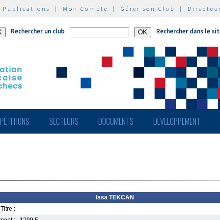
|
Publications
|
Mon Compte
|
Gérer son Club
|
Directeu
Rechercher un club
Rechercher dans le si
PÉTITIONS
SECTEURS
DOCUMENTS
DÉVELOPPEMENT
Issa TEKCAN
Titre :