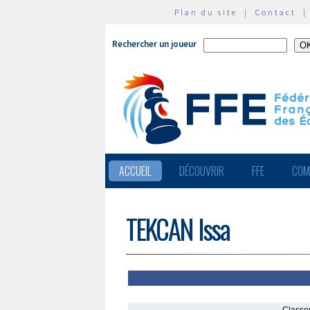
Plan du site
|
Contact
Rechercher un joueur
ACCUEIL
DÉCOUVRIR
FFE
COM
TEKCAN Issa