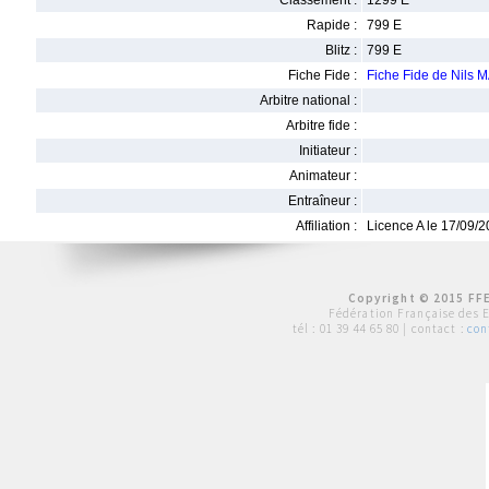
Classement :
1299 E
Rapide :
799 E
Blitz :
799 E
Fiche Fide :
Fiche Fide de Nils
Arbitre national :
Arbitre fide :
Initiateur :
Animateur :
Entraîneur :
Affiliation :
Licence A le 17/09/
Copyright © 2015 FFE
Fédération Française des 
tél :
01 39 44 65 80
| contact :
con