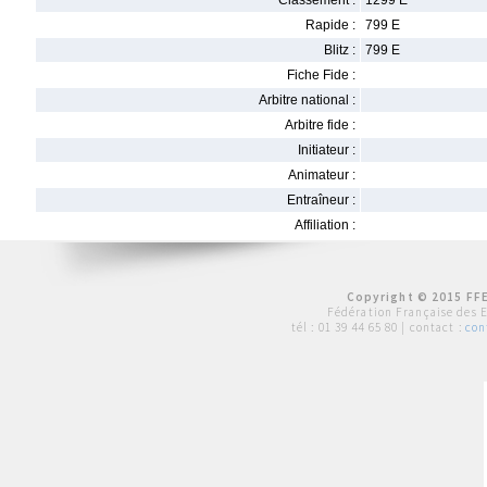
Classement :
1299 E
Rapide :
799 E
Blitz :
799 E
Fiche Fide :
Arbitre national :
Arbitre fide :
Initiateur :
Animateur :
Entraîneur :
Affiliation :
Copyright © 2015 FFE
Fédération Française des 
tél :
01 39 44 65 80
| contact :
con