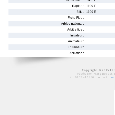
Classement :
1399 E
Rapide :
1199 E
Blitz :
1199 E
Fiche Fide :
Arbitre national :
Arbitre fide :
Initiateur :
Animateur :
Entraîneur :
Affiliation :
Copyright © 2015 FFE
Fédération Française des 
tél :
01 39 44 65 80
| contact :
con