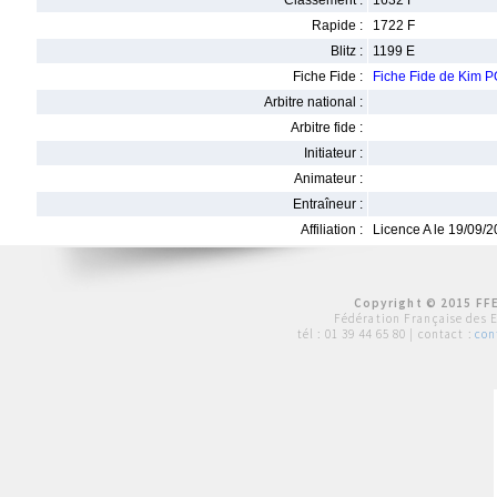
Classement :
1632 F
Rapide :
1722 F
Blitz :
1199 E
Fiche Fide :
Fiche Fide de Kim
Arbitre national :
Arbitre fide :
Initiateur :
Animateur :
Entraîneur :
Affiliation :
Licence A le 19/09/
Copyright © 2015 FFE
Fédération Française des 
tél :
01 39 44 65 80
| contact :
con