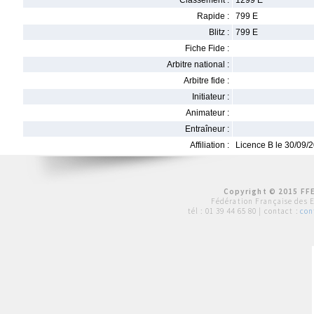
Classement :
1299 E
Rapide :
799 E
Blitz :
799 E
Fiche Fide :
Arbitre national :
Arbitre fide :
Initiateur :
Animateur :
Entraîneur :
Affiliation :
Licence B le 30/09/
Copyright © 2015 FFE
Fédération Française des 
tél :
01 39 44 65 80
| contact :
con