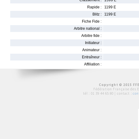
Classement :
1399 E
Rapide :
1199 E
Blitz :
1199 E
Fiche Fide :
Arbitre national :
Arbitre fide :
Initiateur :
Animateur :
Entraîneur :
Affiliation :
Copyright © 2015 FFE
Fédération Française des 
tél :
01 39 44 65 80
| contact :
con