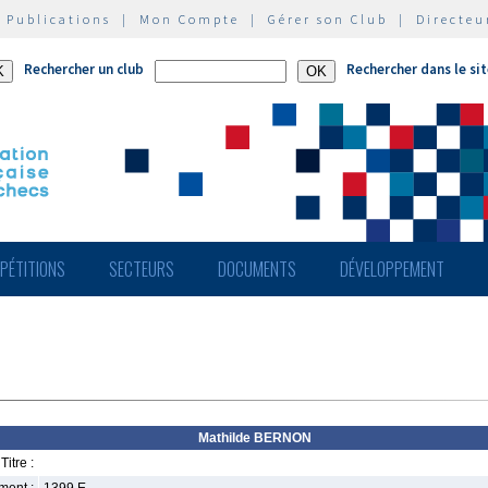
|
Publications
|
Mon Compte
|
Gérer son Club
|
Directeu
Rechercher un club
Rechercher dans le si
PÉTITIONS
SECTEURS
DOCUMENTS
DÉVELOPPEMENT
Mathilde BERNON
Titre :