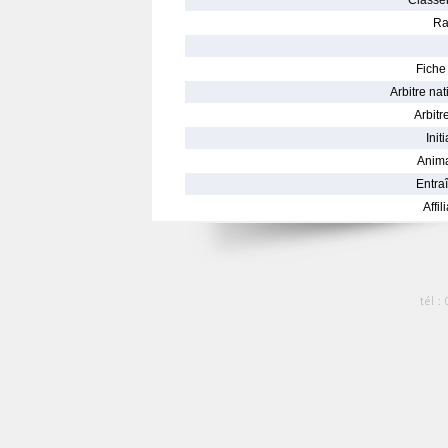
Classe
Ra
Fiche 
Arbitre nat
Arbitre
Init
Anima
Entraî
Affil
tél :