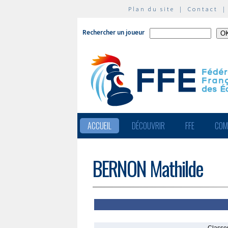
Plan du site
|
Contact
Rechercher un joueur
ACCUEIL
DÉCOUVRIR
FFE
COM
BERNON Mathilde