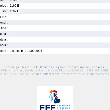
ment :
1399 E
pide :
1199 E
Blitz :
1199 E
Fide :
ional :
 fide :
iateur :
teur :
neur :
iation :
Licence B le 13/09/2025
Copyright © 2015 FFE |
Mentions légales
|
Protection des données
Fédération Française des Echecs |
6 rue de l'Eglise | 92600 ASNIERES SUR SEINE
01 39 44 65 80
| contact :
contact@ffechecs.fr
| webmestre :
erick.mouret@echecs.as