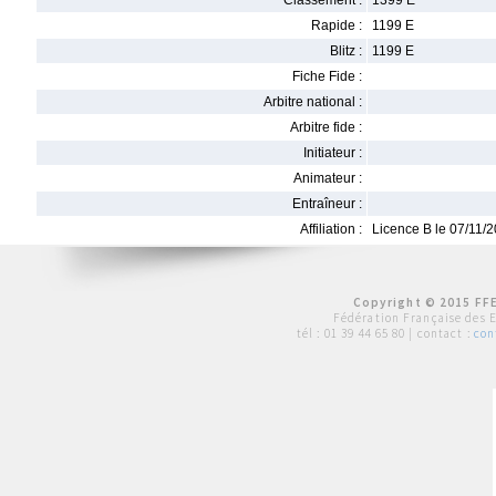
Classement :
1399 E
Rapide :
1199 E
Blitz :
1199 E
Fiche Fide :
Arbitre national :
Arbitre fide :
Initiateur :
Animateur :
Entraîneur :
Affiliation :
Licence B le 07/11/
Copyright © 2015 FFE
Fédération Française des 
tél :
01 39 44 65 80
| contact :
con