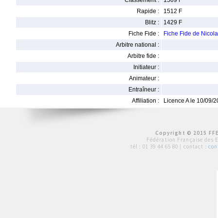
Classement :
1509 F
Rapide :
1512 F
Blitz :
1429 F
Fiche Fide :
Fiche Fide de Nico
Arbitre national :
Arbitre fide :
Initiateur :
Animateur :
Entraîneur :
Affiliation :
Licence A le 10/09/
Copyright © 2015 FFE
Fédération Française des 
tél :
01 39 44 65 80
| contact :
con