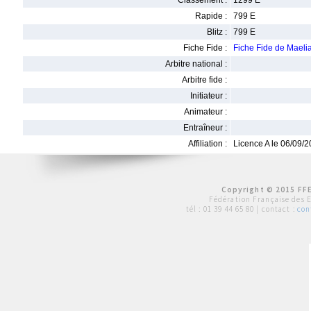
Classement :
1299 E
Rapide :
799 E
Blitz :
799 E
Fiche Fide :
Fiche Fide de Mael
Arbitre national :
Arbitre fide :
Initiateur :
Animateur :
Entraîneur :
Affiliation :
Licence A le 06/09/
Copyright © 2015 FFE
Fédération Française des 
tél :
01 39 44 65 80
| contact :
con