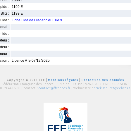
ment :
1660 F
pide :
1199 E
Blitz :
1199 E
Fide :
Fiche Fide de Frederic ALEXAN
ional :
 fide :
iateur :
teur :
neur :
iation :
Licence A le 07/12/2025
Copyright © 2015 FFE |
Mentions légales
|
Protection des données
Fédération Française des Echecs |
6 rue de l'Eglise | 92600 ASNIERES SUR SEINE
01 39 44 65 80
| contact :
contact@ffechecs.fr
| webmestre :
erick.mouret@echecs.as