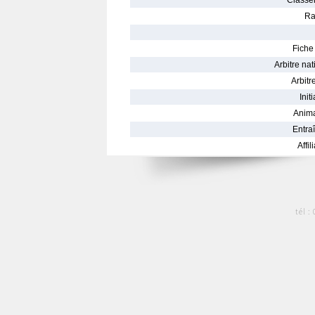
Classe
Ra
Fiche 
Arbitre nat
Arbitre
Init
Anima
Entraî
Affil
tél :