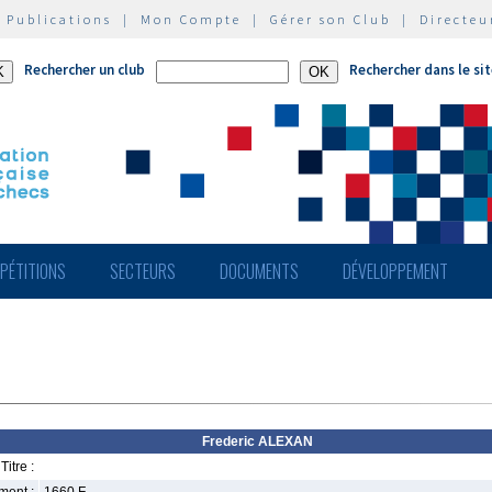
|
Publications
|
Mon Compte
|
Gérer son Club
|
Directeu
Rechercher un club
Rechercher dans le si
PÉTITIONS
SECTEURS
DOCUMENTS
DÉVELOPPEMENT
Frederic ALEXAN
Titre :