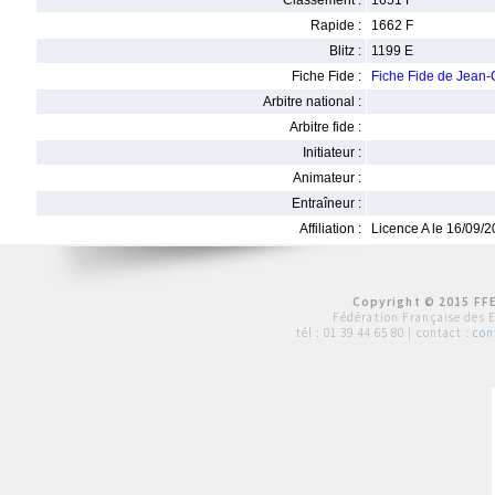
Classement :
1651 F
Rapide :
1662 F
Blitz :
1199 E
Fiche Fide :
Fiche Fide de Jean
Arbitre national :
Arbitre fide :
Initiateur :
Animateur :
Entraîneur :
Affiliation :
Licence A le 16/09/
Copyright © 2015 FFE
Fédération Française des 
tél :
01 39 44 65 80
| contact :
con