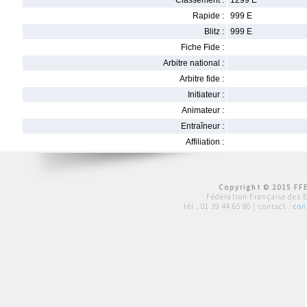
Classement :
1299 E
Rapide :
999 E
Blitz :
999 E
Fiche Fide :
Arbitre national :
Arbitre fide :
Initiateur :
Animateur :
Entraîneur :
Affiliation :
Copyright © 2015 FFE
Fédération Française des 
tél :
01 39 44 65 80
| contact :
con