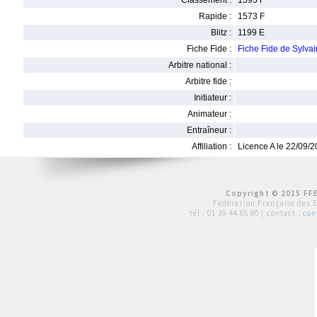
Classement :
1595 F
Rapide :
1573 F
Blitz :
1199 E
Fiche Fide :
Fiche Fide de Syl
Arbitre national :
Arbitre fide :
Initiateur :
Animateur :
Entraîneur :
Affiliation :
Licence A le 22/09/
Copyright © 2015 FFE
Fédération Française des 
tél :
01 39 44 65 80
| contact :
con