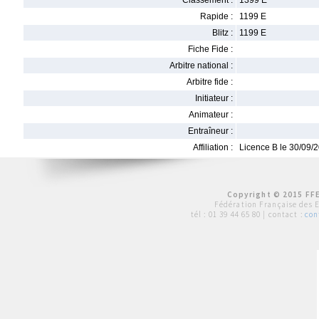
Classement :
1399 E
Rapide :
1199 E
Blitz :
1199 E
Fiche Fide :
Arbitre national :
Arbitre fide :
Initiateur :
Animateur :
Entraîneur :
Affiliation :
Licence B le 30/09/
Copyright © 2015 FFE
Fédération Française des 
tél :
01 39 44 65 80
| contact :
con