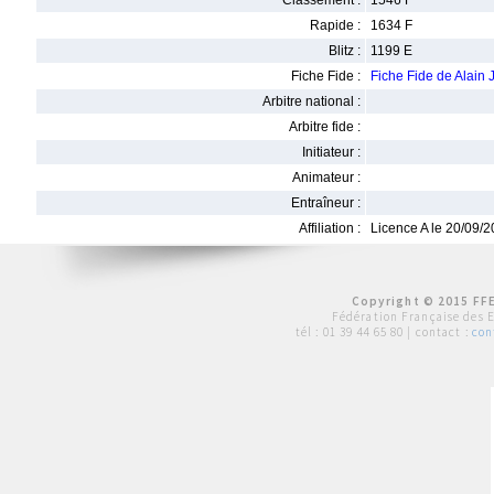
Classement :
1546 F
Rapide :
1634 F
Blitz :
1199 E
Fiche Fide :
Fiche Fide de Alain
Arbitre national :
Arbitre fide :
Initiateur :
Animateur :
Entraîneur :
Affiliation :
Licence A le 20/09/
Copyright © 2015 FFE
Fédération Française des 
tél :
01 39 44 65 80
| contact :
con