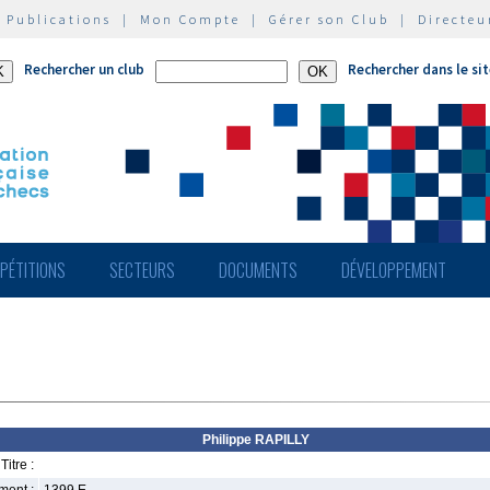
|
Publications
|
Mon Compte
|
Gérer son Club
|
Directeu
Rechercher un club
Rechercher dans le si
PÉTITIONS
SECTEURS
DOCUMENTS
DÉVELOPPEMENT
Philippe RAPILLY
Titre :