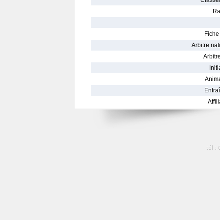
Classe
Ra
Fiche 
Arbitre nat
Arbitre
Init
Anima
Entraî
Affil
tél :