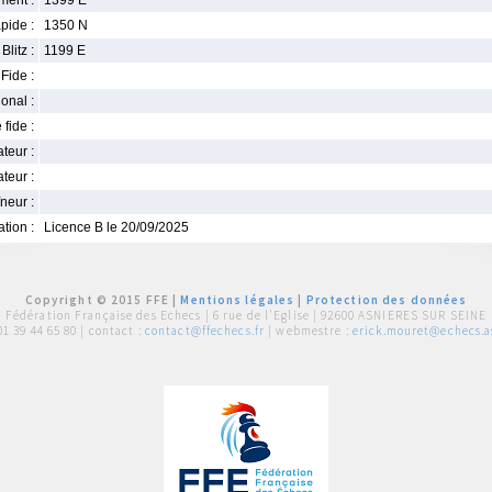
ment :
1399 E
pide :
1350 N
Blitz :
1199 E
Fide :
ional :
 fide :
iateur :
teur :
neur :
iation :
Licence B le 20/09/2025
Copyright © 2015 FFE |
Mentions légales
|
Protection des données
Fédération Française des Echecs |
6 rue de l'Eglise | 92600 ASNIERES SUR SEINE
01 39 44 65 80
| contact :
contact@ffechecs.fr
| webmestre :
erick.mouret@echecs.as