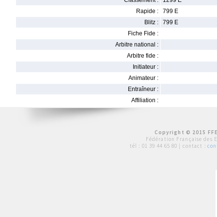
Classement :
1299 E
Rapide :
799 E
Blitz :
799 E
Fiche Fide :
Arbitre national :
Arbitre fide :
Initiateur :
Animateur :
Entraîneur :
Affiliation :
Copyright © 2015 FFE
Fédération Française des 
tél :
01 39 44 65 80
| contact :
con