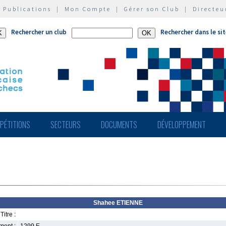
|
Publications
|
Mon Compte
|
Gérer son Club
|
Directeu
Rechercher un club
Rechercher dans le si
PÉTITIONS
SECTEURS
DOCUMENTS
DÉVELOPPEMENT
Shahee ETIENNE
Titre :