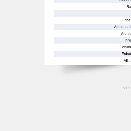
Classe
Ra
Fiche 
Arbitre nat
Arbitre
Init
Anima
Entraî
Affil
tél :