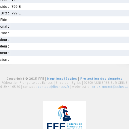
ment :
1299 E
pide :
799 E
Blitz :
799 E
Fide :
ional :
 fide :
iateur :
teur :
neur :
iation :
Copyright © 2015 FFE |
Mentions légales
|
Protection des données
Fédération Française des Echecs |
6 rue de l'Eglise | 92600 ASNIERES SUR SEINE
01 39 44 65 80
| contact :
contact@ffechecs.fr
| webmestre :
erick.mouret@echecs.as