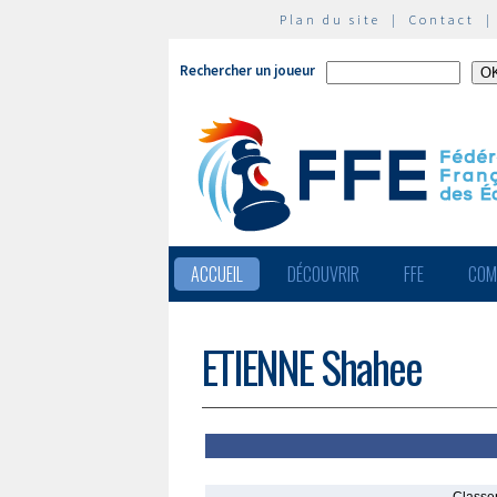
Plan du site
|
Contact
Rechercher un joueur
ACCUEIL
DÉCOUVRIR
FFE
COM
ETIENNE Shahee