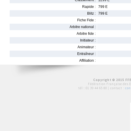
Classement :
1299 E
Rapide :
799 E
Blitz :
799 E
Fiche Fide :
Arbitre national :
Arbitre fide :
Initiateur :
Animateur :
Entraîneur :
Affiliation :
Copyright © 2015 FFE
Fédération Française des 
tél :
01 39 44 65 80
| contact :
con