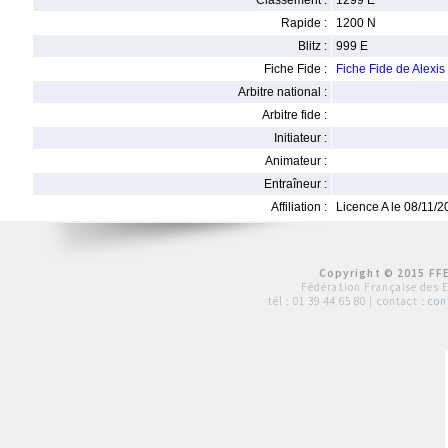
Classement :
1299 E
Rapide :
1200 N
Blitz :
999 E
Fiche Fide :
Fiche Fide de Alex
Arbitre national :
Arbitre fide :
Initiateur :
Animateur :
Entraîneur :
Affiliation :
Licence A le 08/11/
Copyright © 2015 FFE
Fédération Française des 
tél :
01 39 44 65 80
| contact :
con