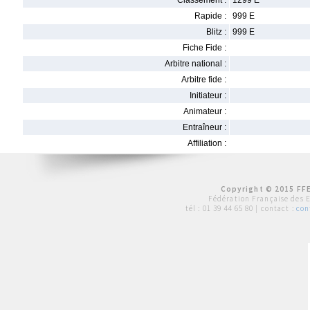
Classement :
1299 E
Rapide :
999 E
Blitz :
999 E
Fiche Fide :
Arbitre national :
Arbitre fide :
Initiateur :
Animateur :
Entraîneur :
Affiliation :
Copyright © 2015 FFE
Fédération Française des 
tél :
01 39 44 65 80
| contact :
con