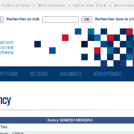
|
Publications
|
Mon Compte
|
Gérer son Club
|
Directeu
Rechercher un club
Rechercher dans le si
PÉTITIONS
SECTEURS
DOCUMENTS
DÉVELOPPEMENT
ncy
Kency SEMEDO MEREIRA
Titre :