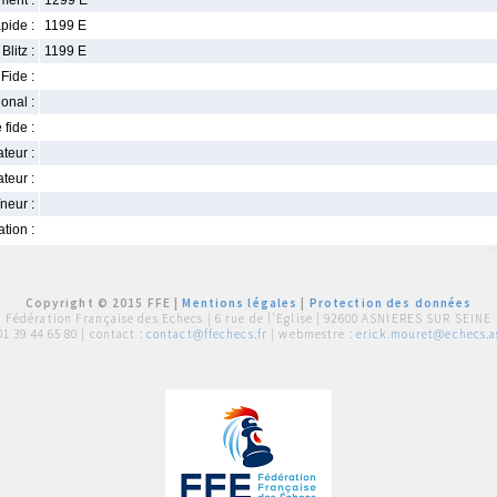
ment :
1299 E
pide :
1199 E
Blitz :
1199 E
Fide :
ional :
 fide :
iateur :
teur :
neur :
iation :
Copyright © 2015 FFE |
Mentions légales
|
Protection des données
Fédération Française des Echecs |
6 rue de l'Eglise | 92600 ASNIERES SUR SEINE
01 39 44 65 80
| contact :
contact@ffechecs.fr
| webmestre :
erick.mouret@echecs.as