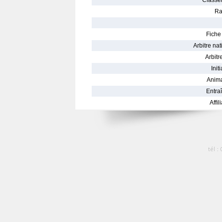
Classe
Ra
Fiche 
Arbitre nat
Arbitre
Init
Anima
Entraî
Affil
tél :