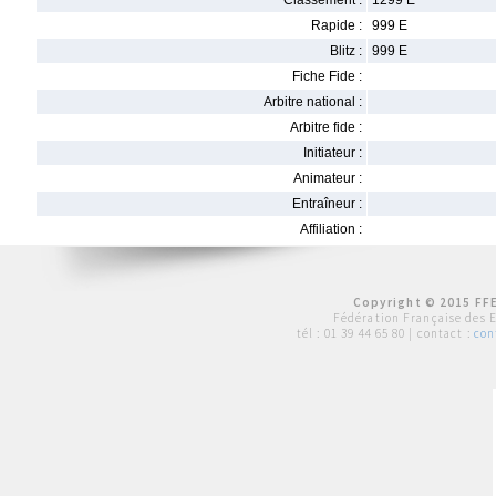
Classement :
1299 E
Rapide :
999 E
Blitz :
999 E
Fiche Fide :
Arbitre national :
Arbitre fide :
Initiateur :
Animateur :
Entraîneur :
Affiliation :
Copyright © 2015 FFE
Fédération Française des 
tél :
01 39 44 65 80
| contact :
con