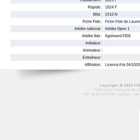
Classement :
1823 F
Rapide :
1824 F
Blitz :
1510 N
Fiche Fide :
Fiche Fide de Laur
Arbitre national :
Arbitre Open 1
Arbitre fide :
Agrément FIDE
Initiateur :
Animateur :
Entraîneur :
Affiliation :
Licence A le 04/10/
Copyright © 2015 FFE
Fédération Française des 
tél :
01 39 44 65 80
| contact :
con