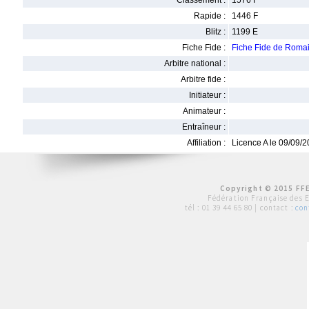
Classement :
1576 F
Rapide :
1446 F
Blitz :
1199 E
Fiche Fide :
Fiche Fide de Ro
Arbitre national :
Arbitre fide :
Initiateur :
Animateur :
Entraîneur :
Affiliation :
Licence A le 09/09/
Copyright © 2015 FFE
Fédération Française des 
tél :
01 39 44 65 80
| contact :
con