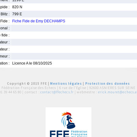
ment :
1299 E
pide :
820 N
Blitz :
799 E
Fide :
Fiche Fide de Emy DECHAMPS
ional :
 fide :
iateur :
teur :
neur :
iation :
Licence A le 08/10/2025
Copyright © 2015 FFE |
Mentions légales
|
Protection des données
Fédération Française des Echecs |
6 rue de l'Eglise | 92600 ASNIERES SUR SEINE
01 39 44 65 80
| contact :
contact@ffechecs.fr
| webmestre :
erick.mouret@echecs.as