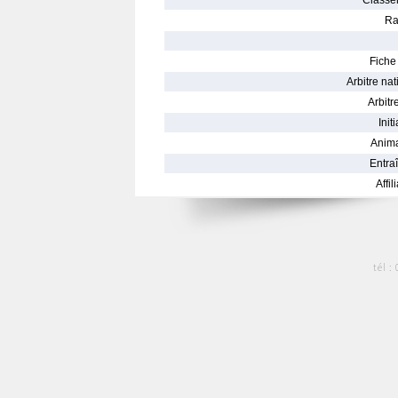
Classe
Ra
Fiche 
Arbitre nat
Arbitre
Init
Anima
Entraî
Affil
tél :