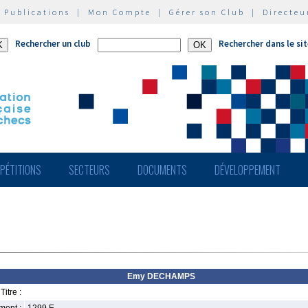
|
Publications
|
Mon Compte
|
Gérer son Club
|
Directeu
Rechercher un club
Rechercher dans le si
PÉTITIONS
SECTEURS
DOCUMENTS
DÉVELOPPEMENT
Emy DECHAMPS
Titre :