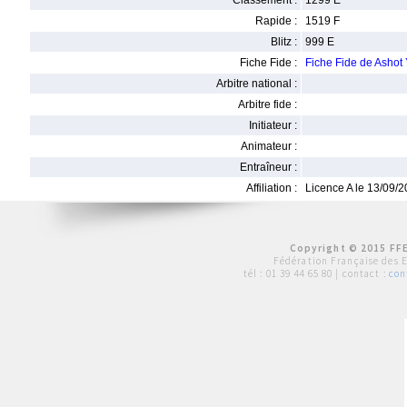
Classement :
1299 E
Rapide :
1519 F
Blitz :
999 E
Fiche Fide :
Fiche Fide de Asho
Arbitre national :
Arbitre fide :
Initiateur :
Animateur :
Entraîneur :
Affiliation :
Licence A le 13/09/
Copyright © 2015 FFE
Fédération Française des 
tél :
01 39 44 65 80
| contact :
con