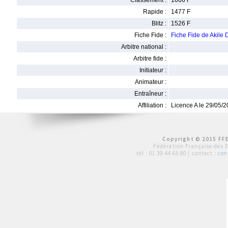
Classement :
1666 F
Rapide :
1477 F
Blitz :
1526 F
Fiche Fide :
Fiche Fide de Akile
Arbitre national :
Arbitre fide :
Initiateur :
Animateur :
Entraîneur :
Affiliation :
Licence A le 29/05/
Copyright © 2015 FFE
Fédération Française des 
tél :
01 39 44 65 80
| contact :
con