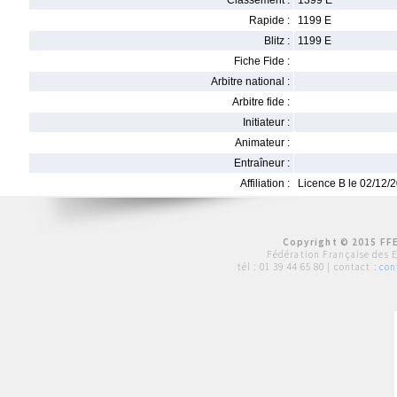
Classement :
1399 E
Rapide :
1199 E
Blitz :
1199 E
Fiche Fide :
Arbitre national :
Arbitre fide :
Initiateur :
Animateur :
Entraîneur :
Affiliation :
Licence B le 02/12/
Copyright © 2015 FFE
Fédération Française des 
tél :
01 39 44 65 80
| contact :
con