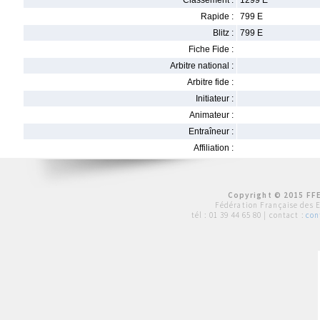
Classement :
1299 E
Rapide :
799 E
Blitz :
799 E
Fiche Fide :
Arbitre national :
Arbitre fide :
Initiateur :
Animateur :
Entraîneur :
Affiliation :
Copyright © 2015 FFE
Fédération Française des 
tél :
01 39 44 65 80
| contact :
con