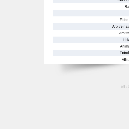
Classe
Ra
Fiche 
Arbitre nat
Arbitre
Init
Anima
Entraî
Affil
tél :