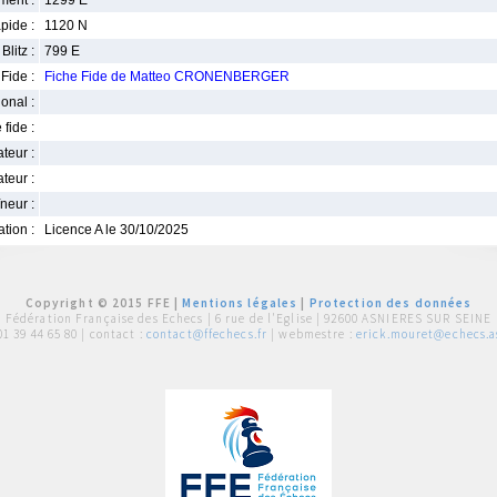
ment :
1299 E
pide :
1120 N
Blitz :
799 E
Fide :
Fiche Fide de Matteo CRONENBERGER
ional :
 fide :
iateur :
teur :
neur :
iation :
Licence A le 30/10/2025
Copyright © 2015 FFE |
Mentions légales
|
Protection des données
Fédération Française des Echecs |
6 rue de l'Eglise | 92600 ASNIERES SUR SEINE
01 39 44 65 80
| contact :
contact@ffechecs.fr
| webmestre :
erick.mouret@echecs.as