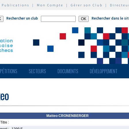
|
Publications
|
Mon Compte
|
Gérer son Club
|
Directeu
Rechercher un club
Rechercher dans le si
PÉTITIONS
SECTEURS
DOCUMENTS
DÉVELOPPEMENT
eo
Matteo CRONENBERGER
Titre :