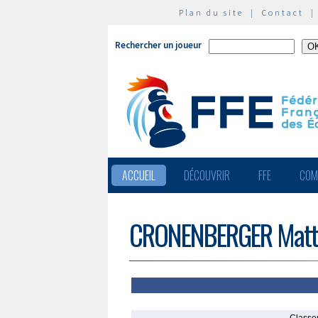
Plan du site
|
Contact
Rechercher un joueur
ACCUEIL
DÉCOUVRIR
FFE
COM
CRONENBERGER Matt