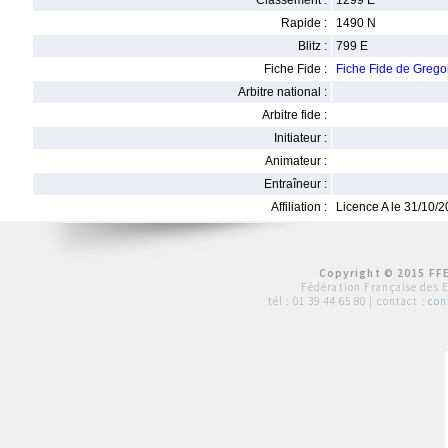
Classement :
1299 E
Rapide :
1490 N
Blitz :
799 E
Fiche Fide :
Fiche Fide de Greg
Arbitre national :
Arbitre fide :
Initiateur :
Animateur :
Entraîneur :
Affiliation :
Licence A le 31/10/
Copyright © 2015 FFE
Fédération Française des 
tél :
01 39 44 65 80
| contact :
con