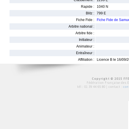
Classement :
1299 E
Rapide :
1040 N
Blitz :
799 E
Fiche Fide :
Fiche Fide de Sam
Arbitre national :
Arbitre fide :
Initiateur :
Animateur :
Entraîneur :
Affiliation :
Licence B le 16/09/
Copyright © 2015 FFE
Fédération Française des 
tél :
01 39 44 65 80
| contact :
con