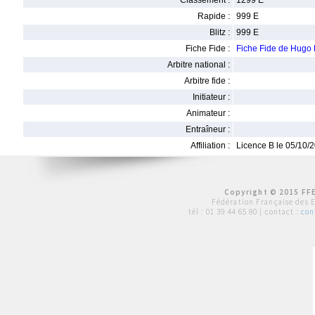
Classement :
1299 E
Rapide :
999 E
Blitz :
999 E
Fiche Fide :
Fiche Fide de Hu
Arbitre national :
Arbitre fide :
Initiateur :
Animateur :
Entraîneur :
Affiliation :
Licence B le 05/10/
Copyright © 2015 FFE
Fédération Française des 
tél :
01 39 44 65 80
| contact :
con